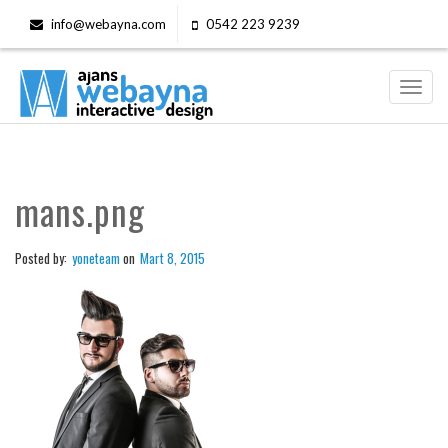
info@webayna.com
0542 223 9239
Toggl
navig
mans.png
Posted by:
yoneteam
on
Mart 8, 2015