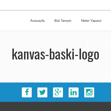
Anasayfa
Bizi Tanıyın
Neler Yaparız
kanvas-baski-logo