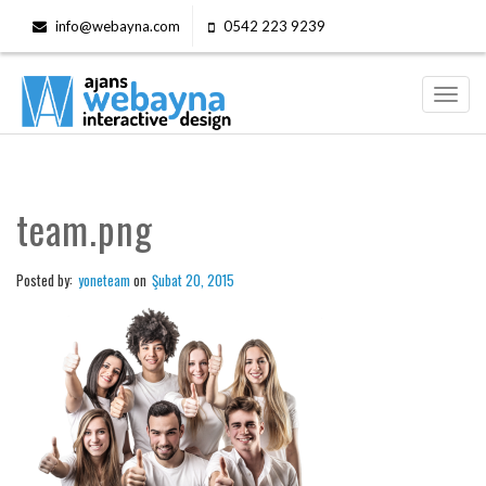
info@webayna.com
0542 223 9239
Toggl
navig
team.png
Posted by:
yoneteam
on
Şubat 20, 2015