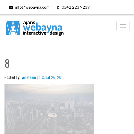
info@webayna.com
0542 223 9239
Toggl
navig
8
Posted by:
yoneteam
on
Şubat 26, 2015