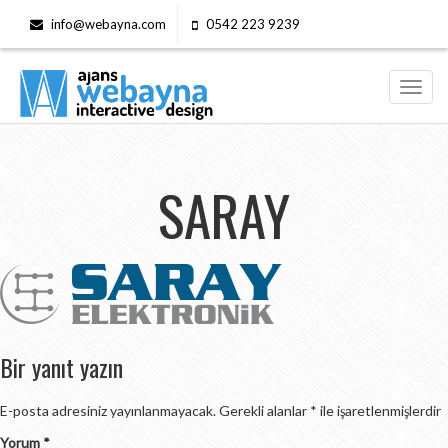
info@webayna.com
0542 223 9239
Toggl
navig
SARAY
Bir yanıt yazın
E-posta adresiniz yayınlanmayacak.
Gerekli alanlar
*
ile işaretlenmişlerdir
Yorum
*